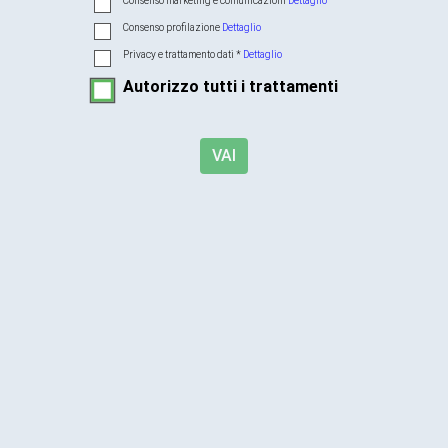
Consenso marketing e comunicazioni
Dettaglio
Consenso profilazione
Dettaglio
Privacy e trattamento dati *
Dettaglio
Autorizzo tutti i trattamenti
VAI